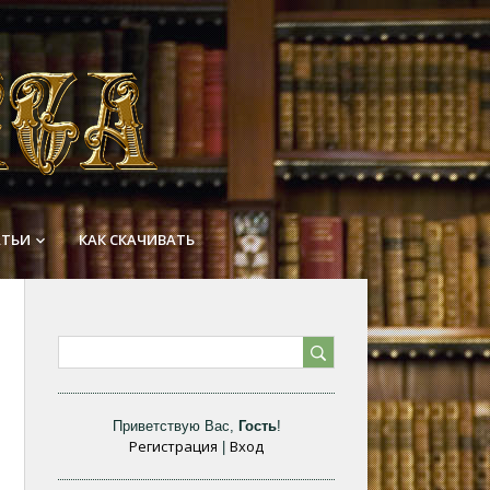
АТЬИ
КАК СКАЧИВАТЬ
keyboard_arrow_down
Приветствую Вас
,
Гость
!
Регистрация
Вход
|