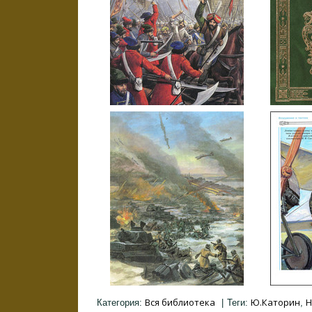
Вся библиотека
Ю.Каторин
Н
Категория
:
|
Теги
:
,