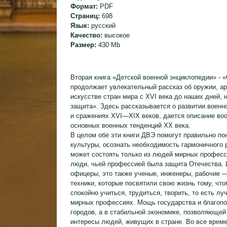
Формат:
PDF
Страниц:
698
Язык:
русский
Качество:
высокое
Размер:
430 Mb
Вторая книга «Детской военной энциклопедии» - 
продолжает увлекательный рассказ об оружии, а
искусстве стран мира с XVI века до наших дней, 
защита». Здесь рассказывается о развитии военн
и сражениях XVI—XIX веков, дается описание воо
основных военных тенденций XX века.
В целом обе эти книги ДВЭ помогут правильно по
культуры, осознать необходимость гармоничного 
может состоять только из людей мирных професси
люди, чьей профессией была защита Отечества. И
офицеры, это также ученые, инженеры, рабочие 
техники, которые посвятили свою жизнь тому, чт
спокойно учиться, трудиться, творить, то есть л
мирных профессиях. Мощь государства и благопол
городов, а в стабильной экономике, позволяюще
интересы людей, живущих в стране. Во все времен