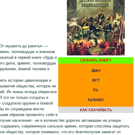
«От мушкета до ракеты» —
рмиях, полководцах и военном
начатый в первой книге «Удар и
СКАЧАТЬ КНИГУ
ого дела, армиях, полководцах
ружения, боевой техники и
2BAY
BYT
нять историю цивилизации и
развития общества, которое не
FIL
й. Их жизнь всегда оберегали
 это не только солдаты и
turbobit
— создатели оружия и боевой
обы их сограждане могли
КАК СКАЧИВАТЬ
учшим образом проявлять себя в
учие населения - не в количестве дорогих автомашин на улицах
й содержать современную сильную армию, которая способна защитить
а обществу, которое понимало, что его благополучие зависит от