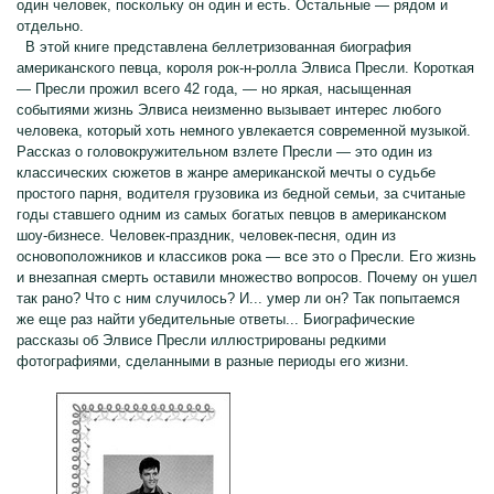
один человек, поскольку он один и есть. Остальные — рядом и
отдельно.
В этой книге представлена беллетризованная биография
американского певца, короля рок-н-ролла Элвиса Пресли. Короткая
— Пресли прожил всего 42 года, — но яркая, насыщенная
событиями жизнь Элвиса неизменно вызывает интерес любого
человека, который хоть немного увлекается современной музыкой.
Рассказ о головокружительном взлете Пресли — это один из
классических сюжетов в жанре американской мечты о судьбе
простого парня, водителя грузовика из бедной семьи, за считаные
годы ставшего одним из самых богатых певцов в американском
шоу-бизнесе. Человек-праздник, человек-песня, один из
основоположников и классиков рока — все это о Пресли. Его жизнь
и внезапная смерть оставили множество вопросов. Почему он ушел
так рано? Что с ним случилось? И... умер ли он? Так попытаемся
же еще раз найти убедительные ответы... Биографические
рассказы об Элвисе Пресли иллюстрированы редкими
фотографиями, сделанными в разные периоды его жизни.