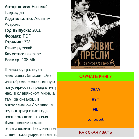
Автор книги:
Николай
Надеждин
Издательство:
Аванта+,
Астрель
Год выпуска:
2011
Формат:
PDF
Страниц:
228
Язык:
русский
Качество:
высокое
Размер:
138 Mb
В мире существуют
миллионы Элвисов. Это
СКАЧАТЬ КНИГУ
имя обрело колоссальную
популярность, правда, не у
2BAY
нас, в славянском мире, а
BYT
там, за океаном, в
англоязычной Америке. А
FIL
ведь в тридцатые годы
прошлого века это имя
turbobit
было редким и даже
экзотическим. Но с именем
КАК СКАЧИВАТЬ
Элвис ассоциируется лишь