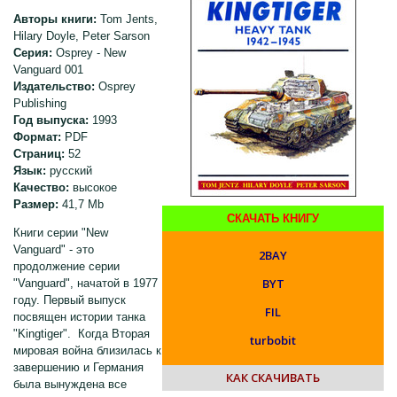
Авторы книги:
Tom Jents,
Hilary Doyle, Peter Sarson
Серия:
Osprey - New
Vanguard 001
Издательство:
Osprey
Publishing
Год выпуска:
1993
Формат:
PDF
Страниц:
52
Язык:
русский
Качество:
высокое
Размер:
41,7 Mb
СКАЧАТЬ КНИГУ
Книги серии "New
Vanguard" - это
2BAY
продолжение серии
BYT
"Vanguard", начатой в 1977
году. Первый выпуск
FIL
посвящен истории танка
"Kingtiger". Когда Вторая
turbobit
мировая война близилась к
завершению и Германия
КАК СКАЧИВАТЬ
была вынуждена все