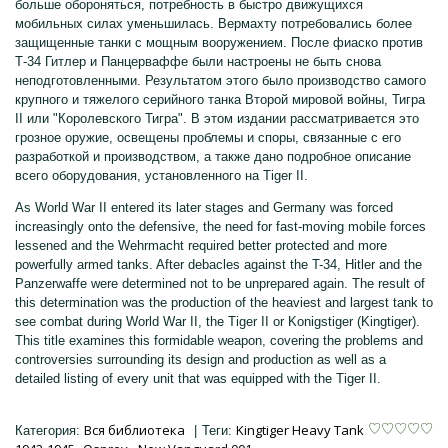
больше обороняться, потребность в быстро движущихся
мобильных силах уменьшилась. Вермахту потребовались более
защищенные танки с мощным вооружением. После фиаско против
Т-34 Гитлер и Панцерваффе были настроены не быть снова
неподготовленными. Результатом этого было производство самого
крупного и тяжелого серийного танка Второй мировой войны, Тигра
II или "Королевского Тигра". В этом издании рассматривается это
грозное оружие, освещены проблемы и споры, связанные с его
разработкой и производством, а также дано подробное описание
всего оборудования, установленного на Tiger II.
As World War II entered its later stages and Germany was forced
increasingly onto the defensive, the need for fast-moving mobile forces
lessened and the Wehrmacht required better protected and more
powerfully armed tanks. After debacles against the T-34, Hitler and the
Panzerwaffe were determined not to be unprepared again. The result of
this determination was the production of the heaviest and largest tank to
see combat during World War II, the Tiger II or Konigstiger (Kingtiger).
This title examines this formidable weapon, covering the problems and
controversies surrounding its design and production as well as a
detailed listing of every unit that was equipped with the Tiger II.
Вся библиотека
Kingtiger Heavy Tank
Категория
:
|
Теги
: