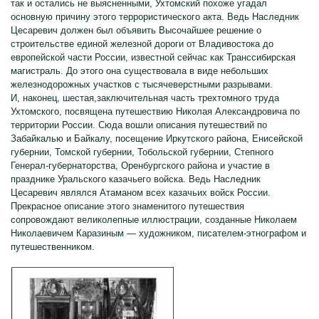
так и остались не выясненными, Ухтомский похоже угадал
основную причину этого террористического акта. Ведь Наследник
Цесаревич должен был объявить Высочайшее решение о
строительстве единой железной дороги от Владивостока до
европейской части России, известной сейчас как Транссибирская
магистраль. До этого она существовала в виде небольших
железнодорожных участков с тысячеверстными разрывами.
И, наконец, шестая,заключительная часть трехтомного труда
Ухтомского, посвящена путешествию Николая Александровича по
территории России. Сюда вошли описания путешествий по
Забайкалью и Байкалу, посещение Иркутского района, Енисейской
губернии, Томской губернии, Тобольской губернии, Степного
Генерал-губернаторства, Оренбургского района и участие в
празднике Уральского казачьего войска. Ведь Наследник
Цесаревич являлся Атаманом всех казачьих войск России.
Прекрасное описание этого знаменитого путешествия
сопровождают великолепные иллюстрации, созданные Николаем
Николаевичем Каразиным — художником, писателем-этнографом и
путешественником.