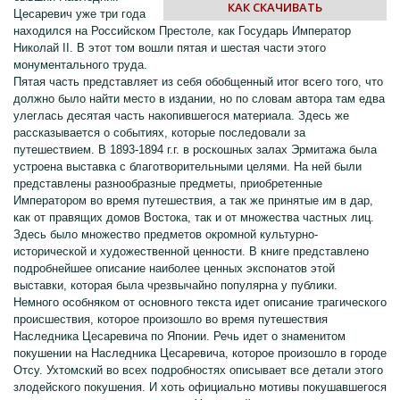
КАК СКАЧИВАТЬ
Цесаревич уже три года
находился на Российском Престоле, как Государь Император
Николай II. В этот том вошли пятая и шестая части этого
монументального труда.
Пятая часть представляет из себя обобщенный итог всего того, что
должно было найти место в издании, но по словам автора там едва
улеглась десятая часть накопившегося материала. Здесь же
рассказывается о событиях, которые последовали за
путешествием. В 1893-1894 г.г. в роскошных залах Эрмитажа была
устроена выставка с благотворительными целями. На ней были
представлены разнообразные предметы, приобретенные
Императором во время путешествия, а так же принятые им в дар,
как от правящих домов Востока, так и от множества частных лиц.
Здесь было множество предметов окромной культурно-
исторической и художественной ценности. В книге представлено
подробнейшее описание наиболее ценных экспонатов этой
выставки, которая была чрезвычайно популярна у публики.
Немного особняком от основного текста идет описание трагического
происшествия, которое произошло во время путешествия
Наследника Цесаревича по Японии. Речь идет о знаменитом
покушении на Наследника Цесаревича, которое произошло в городе
Отсу. Ухтомский во всех подробностях описывает все детали этого
злодейского покушения. И хоть официально мотивы покушавшегося