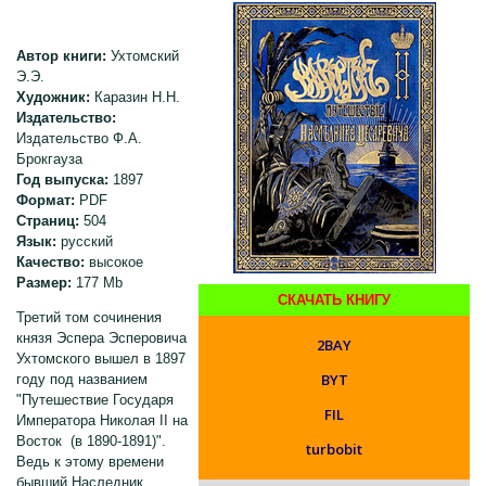
Автор книги:
Ухтомский
Э.Э.
Художник:
Каразин Н.Н.
Издательство:
Издательство Ф.А.
Брокгауза
Год выпуска:
1897
Формат:
PDF
Страниц:
504
Язык:
русский
Качество:
высокое
Размер:
177 Mb
СКАЧАТЬ КНИГУ
Третий том сочинения
князя Эспера Эсперовича
2BAY
Ухтомского вышел в 1897
BYT
году под названием
"Путешествие Государя
FIL
Императора Николая II на
Восток (в 1890-1891)".
turbobit
Ведь к этому времени
бывший Наследник