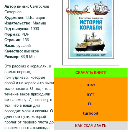
Автор книги:
Святослав
Сахарнов
Художник:
Г.Целищев
Издательство:
Малыш
Год выпуска:
1990
Формат:
PDF
Страниц:
136
Язык:
русский
Качество:
высокое
Размер:
83,9 Mb
Это рассказ о кораблях, о
самых первых,
СКАЧАТЬ КНИГУ
причудливых, которые
порой и на корабли-то были
2BAY
мало похожи. О тех, что в
BYT
течение веков приходили
им на смену. И, наконец, о
FIL
тех, что в наши дни
бороздят моря и океаны. О
turbobit
длинном пути, который
пролёг от первого плота до
КАК СКАЧИВАТЬ
современного атомохода,