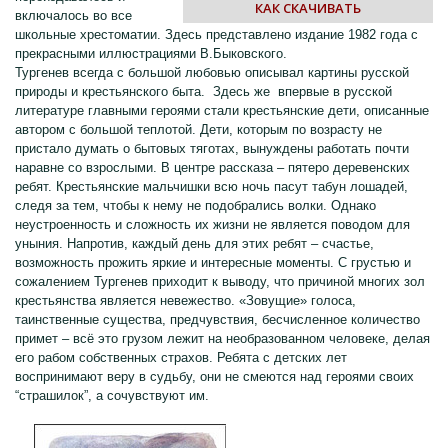
КАК СКАЧИВАТЬ
включалось во все
школьные хрестоматии. Здесь представлено издание 1982 года с
прекрасными иллюстрациями В.Быковского.
Тургенев всегда с большой любовью описывал картины русской
природы и крестьянского быта. Здесь же впервые в русской
литературе главными героями стали крестьянские дети, описанные
автором с большой теплотой. Дети, которым по возрасту не
пристало думать о бытовых тяготах, вынуждены работать почти
наравне со взрослыми. В центре рассказа – пятеро деревенских
ребят. Крестьянские мальчишки всю ночь пасут табун лошадей,
следя за тем, чтобы к нему не подобрались волки. Однако
неустроенность и сложность их жизни не является поводом для
уныния. Напротив, каждый день для этих ребят – счастье,
возможность прожить яркие и интересные моменты. С грустью и
сожалением Тургенев приходит к выводу, что причиной многих зол
крестьянства является невежество. «Зовущие» голоса,
таинственные существа, предчувствия, бесчисленное количество
примет – всё это грузом лежит на необразованном человеке, делая
его рабом собственных страхов. Ребята с детских лет
воспринимают веру в судьбу, они не смеются над героями своих
“страшилок”, а сочувствуют им.