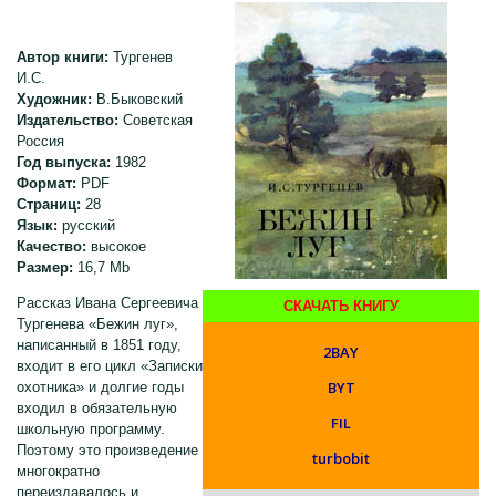
Автор книги:
Тургенев
И.С.
Художник:
В.Быковский
Издательство:
Советская
Россия
Год выпуска:
1982
Формат:
PDF
Страниц:
28
Язык:
русский
Качество:
высокое
Размер:
16,7 Mb
Рассказ Ивана Сергеевича
СКАЧАТЬ КНИГУ
Тургенева «Бежин луг»,
написанный в 1851 году,
2BAY
входит в его цикл «Записки
BYT
охотника» и долгие годы
входил в обязательную
FIL
школьную программу.
Поэтому это произведение
turbobit
многократно
переиздавалось и