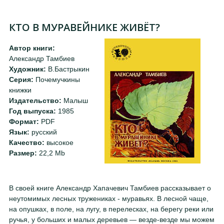
КТО В МУРАВЕЙНИКЕ ЖИВЁТ?
Автор книги:
Александр Тамбиев
Художник:
В.Бастрыкин
Серия:
Почемучкины
книжки
Издательство:
Малыш
Год выпуска:
1985
Формат:
PDF
Язык:
русский
Качество:
высокое
Размер:
22,2 Mb
В своей книге Александр Хапачевич Тамбиев рассказывает о
неутомимых лесных тружениках - муравьях. В лесной чаще,
на опушках, в поле, на лугу, в перелесках, на берегу реки или
ручья, у больших и малых деревьев — везде-везде мы можем