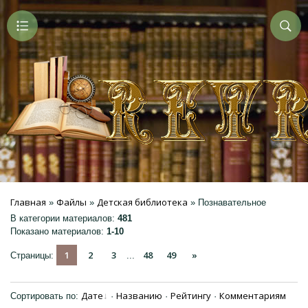
Главная
Файлы
Детская библиотека
»
»
» Познавательное
В категории материалов
:
481
Показано материалов
:
1-10
1
2
3
48
49
»
Страницы
:
...
Дате
Названию
Рейтингу
Комментариям
Сортировать по
:
·
·
·