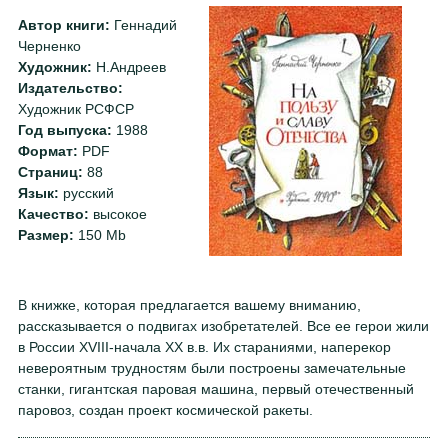
Автор книги:
Геннадий
Черненко
Художник:
Н.Андреев
Издательство:
Художник РСФСР
Год выпуска:
1988
Формат:
PDF
Страниц:
88
Язык:
русский
Качество:
высокое
Размер:
150 Mb
В книжке, которая предлагается вашему вниманию,
рассказывается о подвигах изобретателей. Все ее герои жили
в России XVIII-начала XX в.в. Их стараниями, наперекор
невероятным трудностям были построены замечательные
станки, гигантская паровая машина, первый отечественный
паровоз, создан проект космической ракеты.