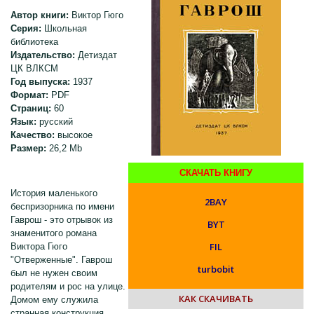
Автор книги:
Виктор Гюго
Серия:
Школьная
библиотека
Издательство:
Детиздат
ЦК ВЛКСМ
Год выпуска:
1937
Формат:
PDF
Страниц:
60
Язык:
русский
Качество:
высокое
Размер:
26,2 Mb
СКАЧАТЬ КНИГУ
История маленького
2BAY
беспризорника по имени
Гаврош - это отрывок из
BYT
знаменитого романа
FIL
Виктора Гюго
"Отверженные". Гаврош
turbobit
был не нужен своим
родителям и рос на улице.
КАК СКАЧИВАТЬ
Домом ему служила
странная конструкция