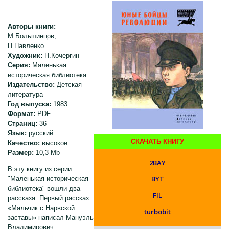
Авторы книги:
М.Большинцов,
П.Павленко
Художник:
Н.Кочергин
Серия:
Маленькая
историческая библиотека
Издательство:
Детская
литература
Год выпуска:
1983
Формат:
PDF
Страниц:
36
Язык:
русский
СКАЧАТЬ КНИГУ
Качество:
высокое
Размер:
10,3 Mb
2BAY
В эту книгу из серии
BYT
"Маленькая историческая
библиотека" вошли два
FIL
рассказа. Первый рассказ
«Мальчик с Нарвской
turbobit
заставы» написал Мануэль
Владимирович