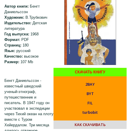
Автор книги:
Бенгт
Даниельссон
Художник:
В.Трубкович
Издательство:
Детская
литература
Год выпуска:
1968
Формат:
PDF
Страниц:
180
Язык:
русский
Качество:
высокое
Размер:
107 Mb
СКАЧАТЬ КНИГУ
Бенгт Даниельссон -
2BAY
известный шведский
ученый-этнограф,
BYT
путешественник и
FIL
писатель. В 1947 году он
участвовал в экспедиции
turbobit
через Тихий океан на плоту
вместе с Туром
КАК СКАЧИВАТЬ
Хейердалом. Три месяца
длилось отважное