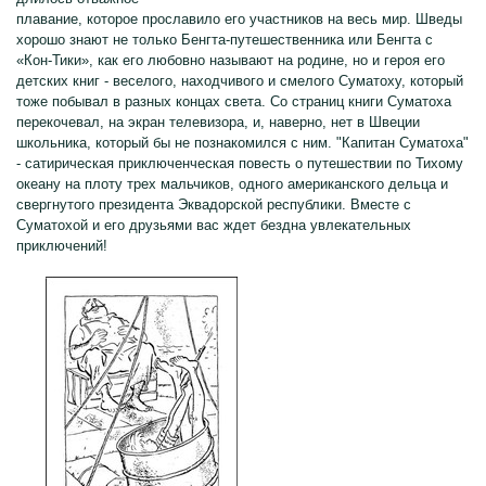
плавание, которое прославило его участников на весь мир. Шведы
хорошо знают не только Бенгта-путешественника или Бенгта с
«Кон-Тики», как его любовно называют на родине, но и героя его
детских книг - веселого, находчивого и смелого Суматоху, который
тоже побывал в разных концах света. Со страниц книги Суматоха
перекочевал, на экран телевизора, и, наверно, нет в Швеции
школьника, который бы не познакомился с ним. "Капитан Суматоха"
- сатирическая приключенческая повесть о путешествии по Тихому
океану на плоту трех мальчиков, одного американского дельца и
свергнутого президента Эквадорской республики. Вместе с
Суматохой и его друзьями вас ждет бездна увлекательных
приключений!