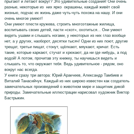
прыгают и летают вокруг? Это удивительные создания! Они очень
разные, некоторые из них ярко окрашены, каждый живёт свой
жизнью, подчас их жизнь даже чуть-чуть похожа на нашу. И они
очень многое умеют!
Они умеют плести кружева, строить многоэтажные жилища,
воспитывать своих детей, пасти «скот», охотиться... Они умеют
видеть ушами и слышать ногами, у некоторых из них глаз вообще
нет, а у других, наоборот, десятки тысяч! Одни из них поют, другие
трещат, третьи пищат, стонут, щёлкают, мяукают, кричат. Есть
такие, которые каркают, стучат и хрюкают, да ни где нибудь, а под
водой! А потом, прочитав эту книжку, ты научишься видеть и
слышать то, что окружает тебя. Ведь удивительное - рядом, оно
вокруг нас всегда.
У книги сразу три автора: Юрий Аракчеев, Александр Тамбиев и
Виталий Танасийчук. Каждый из них широко известен как создатель
замечательных произведений о животном мире и защитник дикой
природы. Замечательные иллюстрации нарисовал художник Виктор
Бастрыкин.