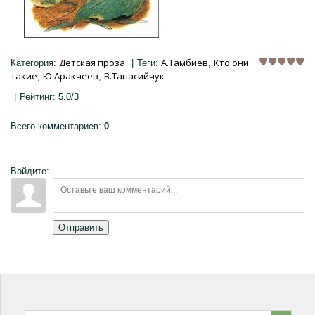
Детская проза
А.Тамбиев
Кто они
Категория
:
|
Теги
:
,
такие
Ю.Аракчеев
В.Танасийчук
,
,
|
Рейтинг
:
5.0
/
3
Всего комментариев
:
0
Войдите:
Отправить