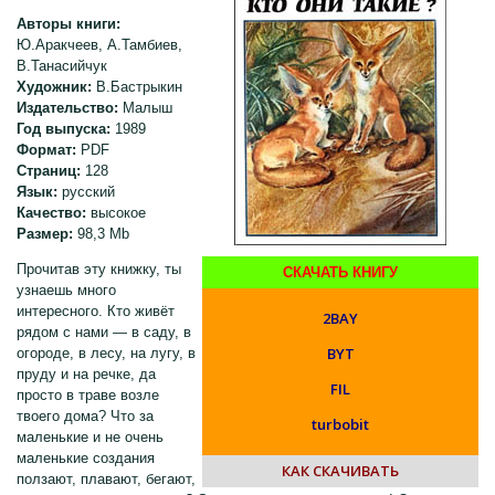
Авторы книги:
Ю.Аракчеев, А.Тамбиев,
В.Танасийчук
Художник:
В.Бастрыкин
Издательство:
Малыш
Год выпуска:
1989
Формат:
PDF
Страниц:
128
Язык:
русский
Качество:
высокое
Размер:
98,3 Mb
Прочитав эту книжку, ты
СКАЧАТЬ КНИГУ
узнаешь много
интересного. Кто живёт
2BAY
рядом с нами — в саду, в
BYT
огороде, в лесу, на лугу, в
пруду и на речке, да
FIL
просто в траве возле
твоего дома? Что за
turbobit
маленькие и не очень
маленькие создания
КАК СКАЧИВАТЬ
ползают, плавают, бегают,