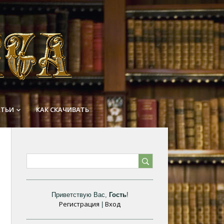
АТЬИ
КАК СКАЧИВАТЬ
keyboard_arrow_down
Приветствую Вас
,
Гость
!
Регистрация
Вход
|