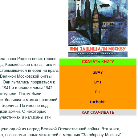
ла наша Родина своих героев.
СКАЧАТЬ КНИГУ
, Кремлёвская стена, танк и
устремившиеся вперёд на врага.
2BAY
 Великой Московской битвы.
BYT
. Они пытались прорваться к
 1941 и в начале зимы 1942
FIL
тступили. Потом были
гих больших и малых сражений
turbobit
м Берлина. Но именно под
кой армии. О некоторых
КАК СКАЧИВАТЬ
участниках и написаны эти
ена одной из наград Великой Отечественной войны. Эта книга,
о, познакомит юных читателей с медалью "За оборону Москвы".