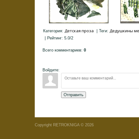
Детская проза
Дедушкины м
Категория
:
|
Теги
:
|
Рейтинг
:
5.0
/
2
Всего комментариев
:
0
Войдите:
Отправить
Copyright RETROKNIGA © 2026