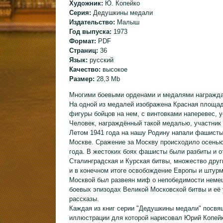
Художник:
Ю. Копейко
Серия:
Дедушкины медали
Издательство:
Малыш
Год выпуска:
1973
Формат:
PDF
Страниц:
36
Язык:
русский
Качество:
высокое
Размер:
28,3 Mb
Многими боевыми орденами и медалями награжда
На одной из медалей изображена Красная площадь
фигуры бойцов на нем, с винтовками наперевес, 
Человек, награждённый такой медалью, участник
Летом 1941 года на нашу Родину напали фашисты
Москве. Сражение за Москву происходило осенью
года. В жестоких боях фашисты были разбиты и о
Сталинградская и Курская битвы, множество дру
и в конечном итоге освобождение Европы и штур
Москвой был развеян миф о непобедимости немец
боевых эпизодах Великой Московской битвы и её 
рассказы.
Каждая из книг серии "Дедушкины медали" посвящ
иллюстрации для которой нарисовал Юрий Копейк