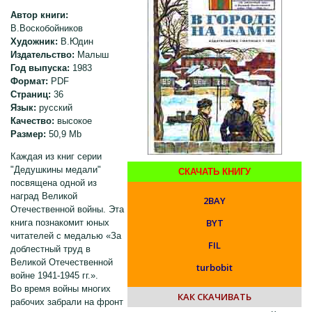
Автор книги:
В.Воскобойников
Художник:
В.Юдин
Издательство:
Малыш
Год выпуска:
1983
Формат:
PDF
Страниц:
36
Язык:
русский
Качество:
высокое
Размер:
50,9 Mb
Каждая из книг серии
"Дедушкины медали"
СКАЧАТЬ КНИГУ
посвящена одной из
наград Великой
2BAY
Отечественной войны. Эта
BYT
книга познакомит юных
читателей с медалью «За
FIL
доблестный труд в
Великой Отечественной
turbobit
войне 1941-1945 гг.».
Во время войны многих
КАК СКАЧИВАТЬ
рабочих забрали на фронт