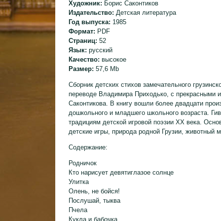
Художник:
Борис Саконтиков
Издательство:
Детская литература
Год выпуска:
1985
Формат:
PDF
Страниц:
52
Язык:
русский
Качество:
высокое
Размер:
57,6 Mb
Сборник детских стихов замечательного грузинско
переводе Владимира Приходько, с прекрасными 
Саконтикова. В книгу вошли более двадцати прои
дошкольного и младшего школьного возраста. Ги
традициям детской игровой поэзии XX века. Осн
детские игры, природа родной Грузии, животный м
Содержание:
Родничок
Кто нарисует девятиглазое солнце
Улитка
Олень, не бойся!
Послушай, тыква
Пчела
Кукла и бабочка