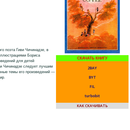
го поэта Гиви Чичинадзе, в
иллюстрациями Бориса
СКАЧАТЬ КНИГУ
зведений для детей
ви Чичинадзе следует лучшим
2BAY
овные темы его произведений —
BYT
ир.
FIL
turbobit
КАК СКАЧИВАТЬ