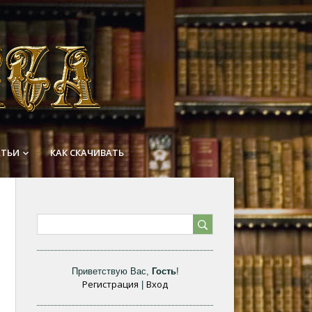
АТЬИ
КАК СКАЧИВАТЬ
keyboard_arrow_down
Приветствую Вас
,
Гость
!
Регистрация
Вход
|