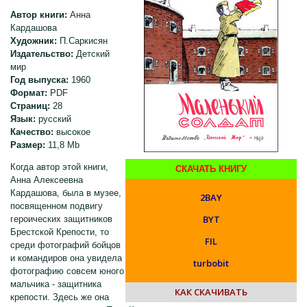
Автор книги:
Анна
Кардашова
Художник:
П.Саркисян
Издательство:
Детский
мир
Год выпуска:
1960
Формат:
PDF
Страниц:
28
Язык:
русский
Качество:
высокое
Размер:
11,8 Mb
Когда автор этой книги,
СКАЧАТЬ КНИГУ
Анна Алексеевна
Кардашова, была в музее,
2BAY
посвященном подвигу
BYT
героических защитников
Брестской Крепости, то
FIL
среди фотографий бойцов
и командиров она увидела
turbobit
фотографию совсем юного
мальчика - защитника
КАК СКАЧИВАТЬ
крепости. Здесь же она