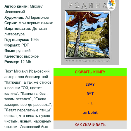
Автор книги:
Михаил
Исаковский
Художник:
А.Парамонов
Серия:
Мои первые книжки
Издательство:
Детская
литература
Год выпуска:
1985
Формат:
PDF
Язык:
русский
Качество:
высокое
Размер:
12 Mb
Поэт Михаил Исаковский,
СКАЧАТЬ КНИГУ
автор слов бессмертной
"Катюши", а так же стихов
2BAY
к песням "Ой, цветет
BYT
калина", "Каким ты был,
таким остался", "Снова
FIL
замерло все до рассвета",
"Летят перелетные птицы",
turbobit
считал, что писать нужно
чистым, ясным, народным
КАК СКАЧИВАТЬ
языком. Исаковский был