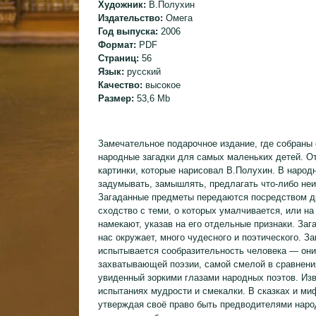
Художник:
В.Полухин
Издательство:
Омега
Год выпуска:
2006
Формат:
PDF
Страниц:
56
Язык:
русский
Качество:
высокое
Размер:
53,6 Mb
Замечательное подарочное издание, где собраны
народные загадки для самых маленьких детей. От
картинки, которые нарисовал В.Полухин. В народн
задумывать, замышлять, предлагать что-либо неи
Загаданные предметы передаются посредством д
сходство с теми, о которых умалчивается, или н
намекают, указав на его отдельные признаки. Заг
нас окружает, много чудесного и поэтического. З
испытывается сообразительность человека — они
захватывающей поэзии, самой смелой в сравнени
увиденный зоркими глазами народных поэтов. Изв
испытаниях мудрости и смекалки. В сказках и ми
утверждая своё право быть предводителями народа