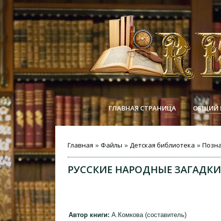
ГЛАВНАЯ СТРАНИЦА
ОБЩИЙ 
Главная
Файлы
Детская библиотека
Позн
»
»
»
РУССКИЕ НАРОДНЫЕ ЗАГАДК
Автор книги:
А.Комкова (составитель)