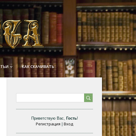
АТЬИ
КАК СКАЧИВАТЬ
keyboard_arrow_down
Приветствую Вас
,
Гость
!
Регистрация
Вход
|