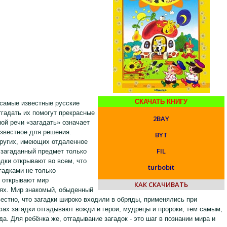
СКАЧАТЬ КНИГУ
 самые известные русские
гадать их помогут прекрасные
2BAY
ой речи «загадать» означает
звестное для решения.
BYT
ругих, имеющих отдаленное
FIL
а загаданный предмет только
адки открывают во всем, что
turbobit
агадками не только
 открывают мир
КАК СКАЧИВАТЬ
ях. Мир знакомый, обыденный
естно, что загадки широко входили в обряды, применялись при
фах загадки отгадывают вожди и герои, мудрецы и пророки, тем самым,
. Для ребёнка же, отгадывание загадок - это шаг в познании мира и