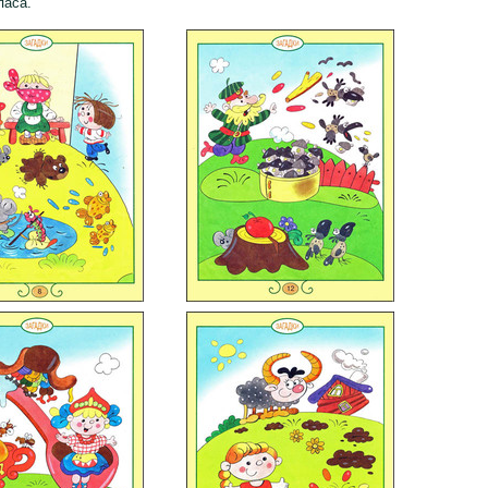
паса.