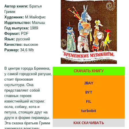
Автор книги:
Братья
Гримм
Художник:
М.Майофис
Издательство:
Малыш
Год выпуска:
1989
Формат:
PDF
Язык:
русский
Качество:
высокое
Размер:
34,6 Mb
В центре города Бремена,
СКАЧАТЬ КНИГУ
у самой городской ратуши,
стоит бронзовая
2BAY
скульптура. Она
представляет собой
BYT
главных героев
FIL
известнейшей истории:
осла, собаку, кота и
turbobit
петуха, стоящих друг на
друге в форме пирамиды.
КАК СКАЧИВАТЬ
Эта сказка братьев Гримм
завоевала воистину