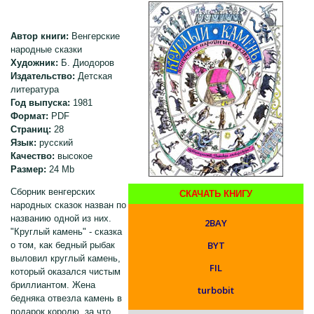
Автор книги:
Венгерские
народные сказки
Художник:
Б. Диодоров
Издательство:
Детская
литература
Год выпуска:
1981
Формат:
PDF
Страниц:
28
Язык:
русский
Качество:
высокое
Размер:
24 Mb
Сборник венгерских
СКАЧАТЬ КНИГУ
народных сказок назван по
названию одной из них.
2BAY
"Круглый камень" - сказка
BYT
о том, как бедный рыбак
выловил круглый камень,
FIL
который оказался чистым
бриллиантом. Жена
turbobit
бедняка отвезла камень в
подарок королю, за что