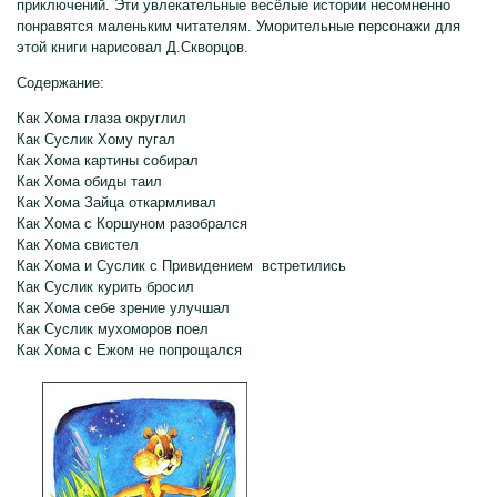
приключений. Эти увлекательные весёлые истории несомненно
понравятся маленьким читателям. Уморительные персонажи для
этой книги нарисовал Д.Скворцов.
Содержание:
Как Хома глаза округлил
Как Суслик Хому пугал
Как Хома картины собирал
Как Хома обиды таил
Как Хома Зайца откармливал
Как Хома с Коршуном разобрался
Как Хома свистел
Как Хома и Суслик с Привидением встретились
Как Суслик курить бросил
Как Хома себе зрение улучшал
Как Суслик мухоморов поел
Как Хома с Ежом не попрощался