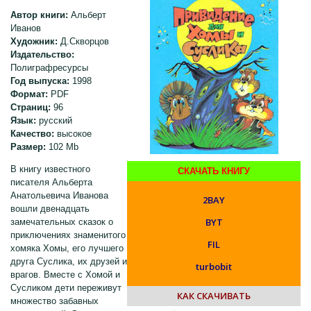
Автор книги:
Альберт
Иванов
Художник:
Д.Скворцов
Издательство:
Полиграфресурсы
Год выпуска:
1998
Формат:
PDF
Страниц:
96
Язык:
русский
Качество:
высокое
Размер:
102 Mb
В книгу известного
СКАЧАТЬ КНИГУ
писателя Альберта
Анатольевича Иванова
2BAY
вошли двенадцать
BYT
замечательных сказок о
приключениях знаменитого
FIL
хомяка Хомы, его лучшего
друга Суслика, их друзей и
turbobit
врагов. Вместе с Хомой и
Сусликом дети переживут
КАК СКАЧИВАТЬ
множество забавных