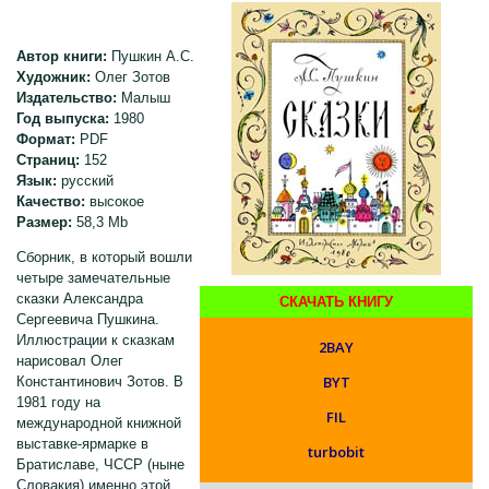
Автор книги:
Пушкин А.С.
Художник:
Олег Зотов
Издательство:
Малыш
Год выпуска:
1980
Формат:
PDF
Страниц:
152
Язык:
русский
Качество:
высокое
Размер:
58,3 Mb
Сборник, в который вошли
четыре замечательные
сказки Александра
СКАЧАТЬ КНИГУ
Сергеевича Пушкина.
Иллюстрации к сказкам
2BAY
нарисовал Олег
BYT
Константинович Зотов. В
1981 году на
FIL
международной книжной
выставке-ярмарке в
turbobit
Братиславе, ЧССР (ныне
Словакия) именно этой