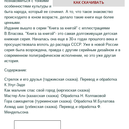
познакомиться с тонкими
КАК СКАЧИВАТЬ
особенностями культуры и
быта народа, который ее сочинил. А то, что такое знакомство
происходило в юном возрасте, делало такие книги еще более
ценными.
Издание вышло в серии "Книга за книгой" с иллюстрациями
В.Власова. "Книга за книгой"- это самая долгоживущая детская
книжная серия. Началась она еще в 30-х годах прошлого века и
просуществовала вплоть до распада СССР. Уже в новой России
серия была возрождена, правда с другим серийным дизайном и в
современном полиграфическом исполнении, но это уже другая
история.
Содержание:
Стрелок и его друзья (таджикская сказка). Перевод и обработка
К.Улуг-3аде
Как мальчик спас свой город (киргизская сказка)
Мастер Алн (казахская сказка). Обработка Н. Колпаковой
Гора самоцветов (туркменская сказка). Обработка М.Булатова
Ахмад шах (узбекская сказка). Перевод и обработка Ф.
Мендельсона