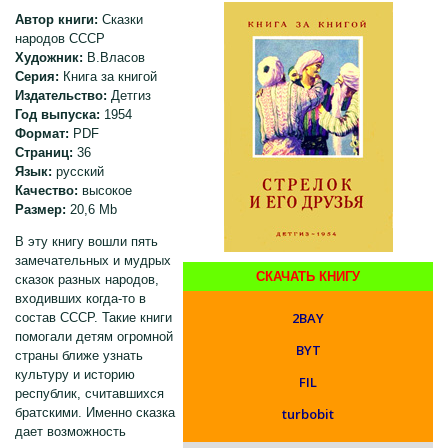
Автор книги:
Сказки
народов СССР
Художник:
В.Власов
Серия:
Книга за книгой
Издательство:
Детгиз
Год выпуска:
1954
Формат:
PDF
Страниц:
36
Язык:
русский
Качество:
высокое
Размер:
20,6 Mb
В эту книгу вошли пять
замечательных и мудрых
СКАЧАТЬ КНИГУ
сказок разных народов,
входивших когда-то в
2BAY
состав СССР. Такие книги
помогали детям огромной
BYT
страны ближе узнать
культуру и историю
FIL
республик, считавшихся
братскими. Именно сказка
turbobit
дает возможность