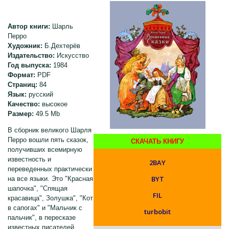
Автор книги:
Шарль
Перро
Художник:
Б.Дехтерёв
Издательство:
Искусство
Год выпуска:
1984
Формат:
PDF
Страниц:
84
Язык:
русский
Качество:
высокое
Размер:
49.5 Mb
В сборник великого Шарля
Перро вошли пять сказок,
СКАЧАТЬ КНИГУ
получивших всемирную
известность и
2BAY
переведенных практически
BYT
на все языки. Это "Красная
шапочка", "Спящая
FIL
красавица", Золушка", "Кот
в сапогах" и "Мальчик с
turbobit
пальчик", в пересказе
известных писателей.